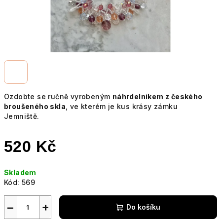
Ozdobte se ručně vyrobeným
náhrdelníkem z českého
broušeného skla
, ve kterém je kus krásy zámku
Jemniště.
520 Kč
Měrná
Skladem
cena:
Kód:
569
−
+
Do košíku