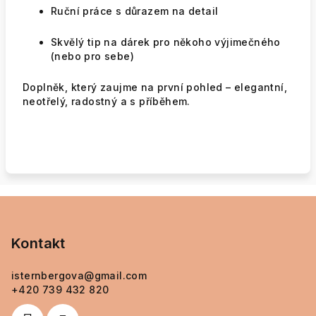
Ruční práce s důrazem na detail
Skvělý tip na dárek pro někoho výjimečného
(nebo pro sebe)
Doplněk, který zaujme na první pohled – elegantní,
neotřelý, radostný a s příběhem.
Z
á
p
Kontakt
a
isternbergova
@
gmail.com
t
+420 739 432 820
í