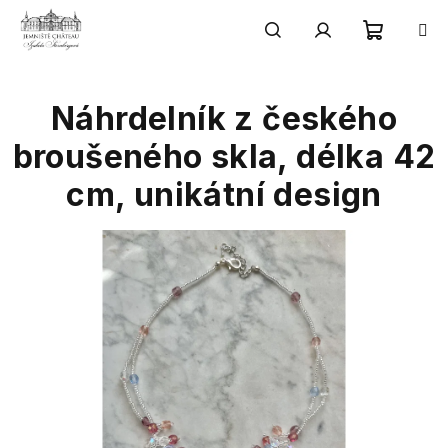
Přejít
na
obsah
Nákupn
Hledat
Přihlášení
Náhrdelník z českého
košík
broušeného skla, délka 42
cm, unikátní design