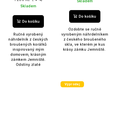
Skladem
Skladem
Do košíku
Do košíku
Ozdobte se ručně
Ručně vyrobený
vyrobeným náhrdelníkem
náhrdelník z českých
z českého broušeného
broušených korálků
skla, ve kterém je kus
inspirovaný mým
krásy zámku Jemniště.
domovem, krásným
zámkem Jemniště.
Odstíny zlaté
Výprodej