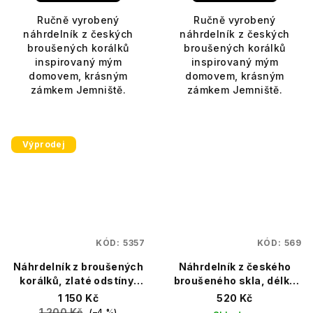
Ručně vyrobený
Ručně vyrobený
náhrdelník z českých
náhrdelník z českých
broušených korálků
broušených korálků
inspirovaný mým
inspirovaný mým
domovem, krásným
domovem, krásným
zámkem Jemniště.
zámkem Jemniště.
Výprodej
KÓD:
5357
KÓD:
569
Náhrdelník z broušených
Náhrdelník z českého
korálků, zlaté odstíny,
broušeného skla, délka
délka 43 cm, Jemniště
42 cm, unikátní design
1 150 Kč
520 Kč
1 200 Kč
(–4 %)