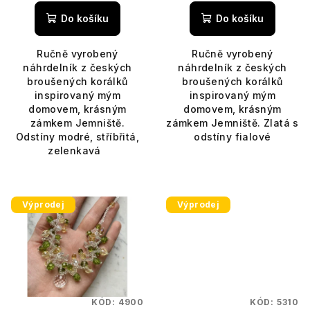
ů
Do košíku
Do košíku
Ručně vyrobený
Ručně vyrobený
náhrdelník z českých
náhrdelník z českých
broušených korálků
broušených korálků
inspirovaný mým
inspirovaný mým
domovem, krásným
domovem, krásným
zámkem Jemniště.
zámkem Jemniště. Zlatá s
Odstíny modré, stříbřitá,
odstíny fialové
zelenkavá
Výprodej
Výprodej
KÓD:
4900
KÓD:
5310