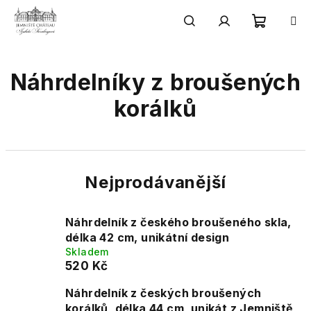
Přejít
na
obsah
Nákupn
Hledat
Přihlášení
Náhrdelníky z broušených
košík
korálků
Nejprodávanější
Náhrdelník z českého broušeného skla,
délka 42 cm, unikátní design
Skladem
520 Kč
Náhrdelník z českých broušených
korálků, délka 44 cm, unikát z Jemniště