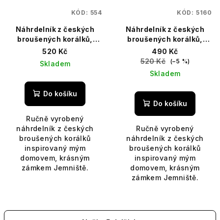
KÓD:
554
KÓD:
5160
Náhrdelník z českých
Náhrdelník z českých
broušených korálků,
broušených korálků,
délka 41 cm,
délka 41 cm, zámek
520 Kč
490 Kč
prodlužovací řetízek 7
Jemniště
520 Kč
(–5 %)
Skladem
cm
Skladem
Do košíku
Do košíku
Ručně vyrobený
náhrdelník z českých
Ručně vyrobený
broušených korálků
náhrdelník z českých
inspirovaný mým
broušených korálků
domovem, krásným
inspirovaný mým
zámkem Jemniště.
domovem, krásným
zámkem Jemniště.