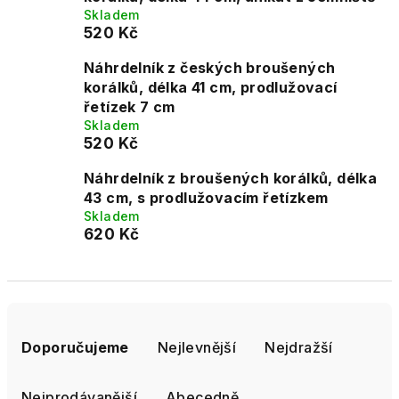
Skladem
520 Kč
Náhrdelník z českých broušených
korálků, délka 41 cm, prodlužovací
řetízek 7 cm
Skladem
520 Kč
Náhrdelník z broušených korálků, délka
43 cm, s prodlužovacím řetízkem
Skladem
620 Kč
Ř
a
Doporučujeme
Nejlevnější
Nejdražší
z
e
Nejprodávanější
Abecedně