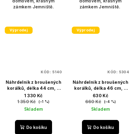
domovem, krásným
domovem, krásným
zámkem Jemniště.
zámkem Jemniště.
Výprodej
Výprodej
KÓD:
5140
KÓD:
5304
Náhrdelník z broušených
Náhrdelník z broušených
korálků, délka 44 cm, s
korálků, délka 46 cm, s
prodlužovacím řetízkem
prodlužovacím řetízkem
1 330 Kč
630 Kč
1 350 Kč
660 Kč
(–1 %)
(–4 %)
Skladem
Skladem
Do košíku
Do košíku