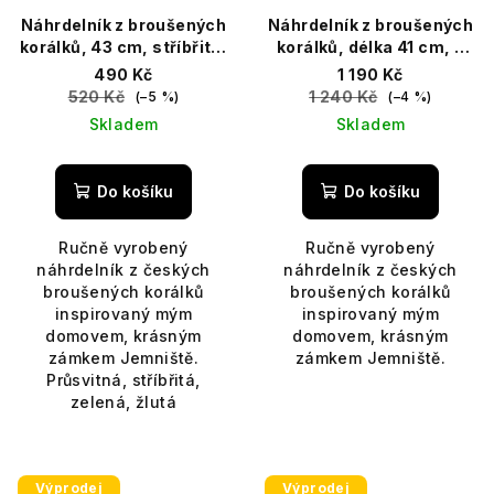
Náhrdelník z broušených
Náhrdelník z broušených
korálků, 43 cm, stříbřitá,
korálků, délka 41 cm, s
zelená, žlutá
prodlužovacím řetízkem
490 Kč
1 190 Kč
520 Kč
1 240 Kč
(–5 %)
(–4 %)
Skladem
Skladem
Do košíku
Do košíku
Ručně vyrobený
Ručně vyrobený
náhrdelník z českých
náhrdelník z českých
broušených korálků
broušených korálků
inspirovaný mým
inspirovaný mým
domovem, krásným
domovem, krásným
zámkem Jemniště.
zámkem Jemniště.
Průsvitná, stříbřitá,
zelená, žlutá
Výprodej
Výprodej