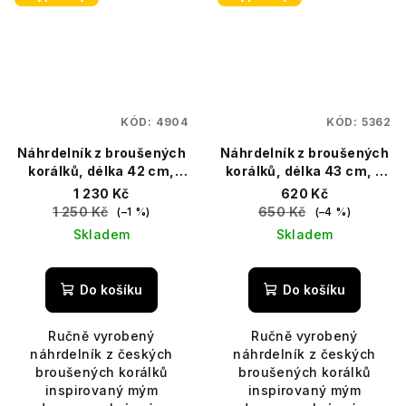
KÓD:
4904
KÓD:
5362
Náhrdelník z broušených
Náhrdelník z broušených
korálků, délka 42 cm,
korálků, délka 43 cm, s
ruční výroba, Jemniště
prodlužovacím řetízkem
1 230 Kč
620 Kč
1 250 Kč
650 Kč
(–1 %)
(–4 %)
Skladem
Skladem
Do košíku
Do košíku
Ručně vyrobený
Ručně vyrobený
náhrdelník z českých
náhrdelník z českých
broušených korálků
broušených korálků
inspirovaný mým
inspirovaný mým