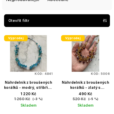
n
í
p
Otevřít filtr
r
V
o
Výprodej
Výprodej
ý
d
p
u
i
k
s
t
p
ů
KÓD:
4841
KÓD:
5006
r
Náhrdelník z broušených
Náhrdelník z broušených
o
korálků - modrý, stříbřitý,
korálků - zlatý s
d
46 cm s prodlužovacím
fialovými odstíny, 41 cm
1 220 Kč
490 Kč
u
řetízkem
1 260 Kč
520 Kč
(–3 %)
(–5 %)
k
Skladem
Skladem
t