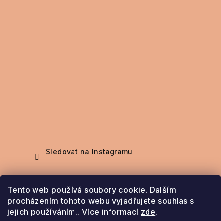
Sledovat na Instagramu
Nákupní košík
Tento web používá soubory cookie. Dalším
procházením tohoto webu vyjadřujete souhlas s
jejich používáním.. Více informací
zde
.
0
ks /
0 Kč