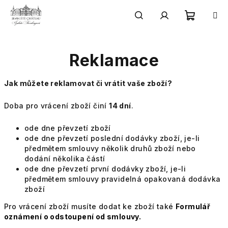
Přejít
na
obsah
Nákupn
Hledat
Přihlášení
Reklamace
košík
Jak můžete reklamovat či vrátit vaše zboží?
Doba pro vrácení zboží činí
14 dní
.
ode dne převzetí zboží
ode dne převzetí poslední dodávky zboží, je-li
předmětem smlouvy několik druhů zboží nebo
dodání několika částí
ode dne převzetí první dodávky zboží, je-li
předmětem smlouvy pravidelná opakovaná dodávka
zboží
Pro vrácení zboží musíte dodat ke zboží také
Formulář
oznámení o odstoupení od smlouvy.