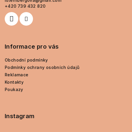
isternbergova
@
gmail.com
t
+420 739 432 820
í
Informace pro vás
Obchodní podmínky
Podmínky ochrany osobních údajů
Reklamace
Kontakty
Poukazy
Instagram