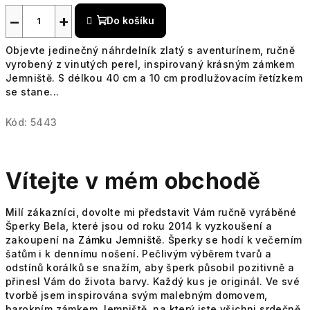
−
+
Do košíku
Objevte jedinečný náhrdelník zlatý s aventurínem, ručně
vyrobený z vinutých perel, inspirovaný krásným zámkem
Jemniště. S délkou 40 cm a 10 cm prodlužovacím řetízkem
se stane...
Kód:
5443
Vítejte v mém obchodě
Milí zákazníci, dovolte mi představit Vám ručně vyráběné
Šperky Bela, které jsou od roku 2014 k vyzkoušení a
zakoupení na
Zámku Jemniště
. Šperky se hodí k večerním
šatům i k dennímu nošení. Pečlivým výběrem tvarů a
odstínů korálků se snažím, aby šperk působil pozitivně a
přinesl Vám do života barvy. Každý kus je originál. Ve své
tvorbě jsem inspirována svým malebným domovem,
barokním zámkem Jemniště, na který jste všichni srdečně