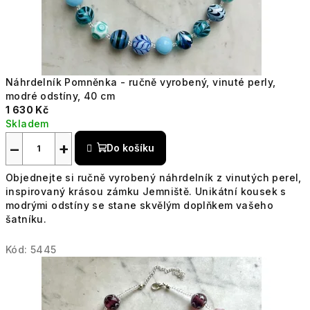
Náhrdelník Pomněnka - ručně vyrobený, vinuté perly,
modré odstíny, 40 cm
1 630 Kč
Skladem
−
+
Do košíku
Objednejte si ručně vyrobený náhrdelník z vinutých perel,
inspirovaný krásou zámku Jemniště. Unikátní kousek s
modrými odstíny se stane skvělým doplňkem vašeho
šatníku.
Kód:
5445