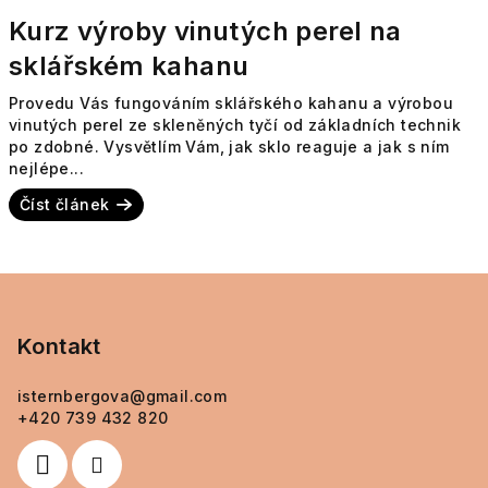
Kurz výroby vinutých perel na
sklářském kahanu
Provedu Vás fungováním sklářského kahanu a výrobou
vinutých perel ze skleněných tyčí od základních technik
po zdobné. Vysvětlím Vám, jak sklo reaguje a jak s ním
nejlépe...
Číst článek
Z
á
p
Kontakt
a
isternbergova
@
gmail.com
t
+420 739 432 820
í