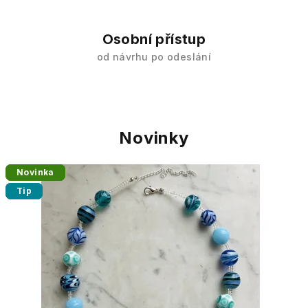
c
h
Osobní přístup
o
od návrhu po odeslání
d
ě
Novinky
Novinka
Novinka
Novinka
Tip
Tip
Tip