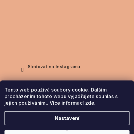
Sledovat na Instagramu
Nákupní košík
Tento web používá soubory cookie. Dalším
procházením tohoto webu vyjadřujete souhlas s
jejich používáním.. Více informací
zde
.
0
ks /
0 Kč
Nastavení
Copyright 2026
Šperky Bela
. Všechna práva
vyhrazena.