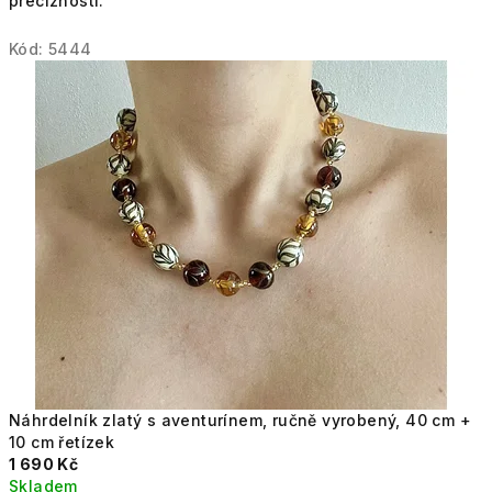
precizností.
Kód:
5444
Náhrdelník zlatý s aventurínem, ručně vyrobený, 40 cm +
10 cm řetízek
1 690 Kč
Skladem