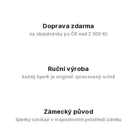
t
e
Doprava zdarma
j
na objednávky po ČR nad 2 500 Kč
t
e
v
Ruční výroba
m
každý šperk je originál zpracovaný ručně
é
m
Zámecký původ
o
šperky vznikají v inspirativním prostředí zámku
b