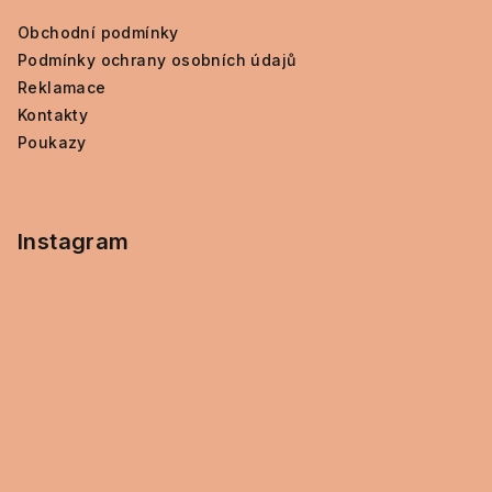
ý
Obchodní podmínky
p
i
Podmínky ochrany osobních údajů
s
Reklamace
u
Kontakty
Poukazy
Instagram