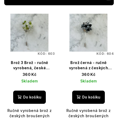
r
V
o
ý
d
p
u
i
k
s
t
p
ů
KÓD:
603
KÓD:
604
r
Brož 3 Brož - ručně
Brož černá - ručně
o
vyrobená, české
vyrobená z českých
d
broušené korálky, zelená
broušených korálků
360 Kč
360 Kč
u
Skladem
Skladem
k
t
Do košíku
Do košíku
ů
Ručně vyrobená brož z
Ručně vyrobená brož z
českých broušených
českých broušených