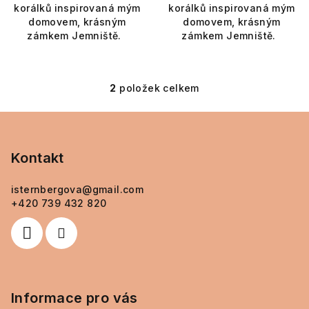
korálků inspirovaná mým
korálků inspirovaná mým
domovem, krásným
domovem, krásným
zámkem Jemniště.
zámkem Jemniště.
2
položek celkem
O
v
Z
l
á
á
p
Kontakt
d
a
a
c
isternbergova
@
gmail.com
t
+420 739 432 820
í
í
p
r
v
k
y
Informace pro vás
v