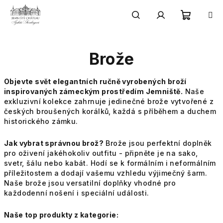
Přejít
na
obsah
Nákupn
Hledat
Přihlášení
Brože
košík
Objevte svět elegantních ručně vyrobených broží
inspirovaných zámeckým prostředím Jemniště.
Naše
exkluzivní kolekce zahrnuje jedinečné brože vytvořené z
českých broušených korálků, každá s příběhem a duchem
historického zámku.
Jak vybrat správnou brož?
Brože jsou perfektní doplněk
pro oživení jakéhokoliv outfitu - připněte je na sako,
svetr, šálu nebo kabát. Hodí se k formálním i neformálním
příležitostem a dodají vašemu vzhledu výjimečný šarm.
Naše brože jsou versatilní doplňky vhodné pro
každodenní nošení i speciální události.
Naše top produkty z kategorie: