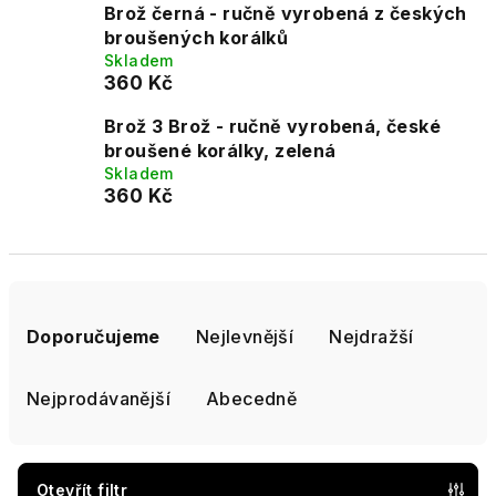
Brož černá - ručně vyrobená z českých
broušených korálků
Skladem
360 Kč
Brož 3 Brož - ručně vyrobená, české
broušené korálky, zelená
Skladem
360 Kč
Ř
a
Doporučujeme
Nejlevnější
Nejdražší
z
e
Nejprodávanější
Abecedně
n
í
p
Otevřít filtr