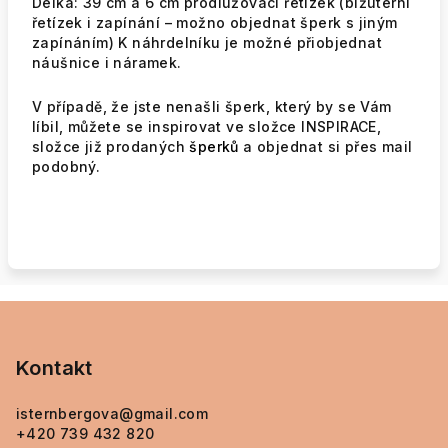
Délka: 39 cm a 6 cm prodlužovací řetízek (bižuterní
řetízek i zapínání – možno objednat šperk s jiným
zapínáním) K náhrdelníku je možné přiobjednat
náušnice i náramek.
V případě, že jste nenašli šperk, který by se Vám
líbil, můžete se inspirovat ve složce INSPIRACE,
složce již prodaných
šperků
a objednat si přes mail
podobný.
Z
á
p
Kontakt
a
isternbergova
@
gmail.com
t
+420 739 432 820