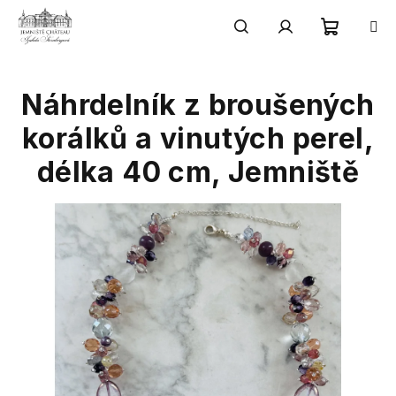
Přejít
na
obsah
Nákupn
Hledat
Přihlášení
Náhrdelník z broušených
košík
korálků a vinutých perel,
délka 40 cm, Jemniště