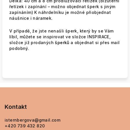
Délka: 40 cm a 8 cm prodlužovací řetízek (bižuterní
řetízek i zapínání – možno objednat šperk s jiným
zapínáním) K náhrdelníku je možné přiobjednat
náušnice i náramek.
V případě, že jste nenašli šperk, který by se Vám
líbil, můžete se inspirovat ve složce INSPIRACE,
složce již prodaných
šperků
a objednat si přes mail
podobný.
Z
á
p
Kontakt
a
isternbergova
@
gmail.com
t
+420 739 432 820