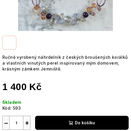
Ručně vyrobený náhrdelník z českých broušených korálků
a vlastních vinutých perel inspirovaný mým domovem,
krásným zámkem Jemniště.
1 400 Kč
Měrná
Skladem
cena:
Kód:
593
−
+
Do košíku