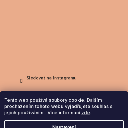
Sledovat na Instagramu
Nákupní košík
Tento web používá soubory cookie. Dalším
procházením tohoto webu vyjadřujete souhlas s
jejich používáním.. Více informací
zde
.
0
ks /
0 Kč
Nastavení