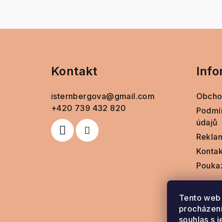
Z
á
Kontakt
Info
p
a
isternbergova
@
gmail.com
Obcho
t
+420 739 432 820
Podmí
údajů
í
Rekla
Kontak
Pouka
Tento web 
procházení
souhlas s j