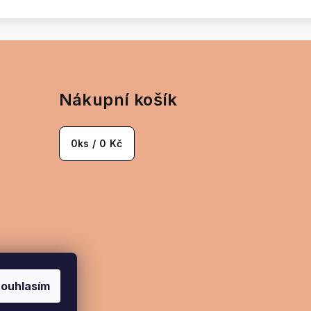
Nákupní košík
0
ks /
0 Kč
ouhlasím