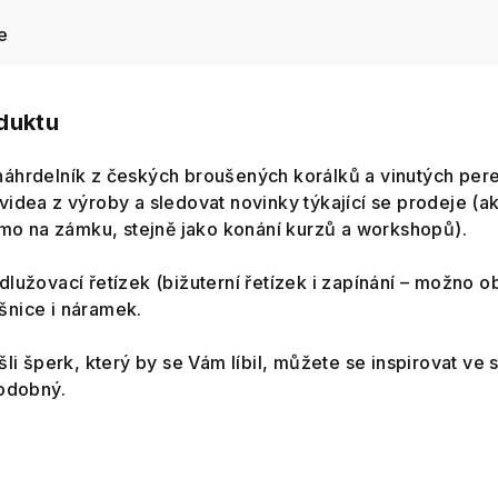
e
oduktu
áhrdelník z českých broušených korálků a vinutých perel
idea z výroby a sledovat novinky týkající se prodeje (ak
římo na zámku, stejně jako konání kurzů a workshopů).
lužovací řetízek (bižuterní řetízek i zapínání – možno o
šnice i náramek.
šli šperk, který by se Vám líbil, můžete se inspirovat v
podobný.