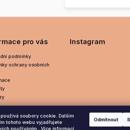
rmace pro vás
Instagram
dní podmínky
nky ochrany osobních
mace
ty
zy
používá soubory cookie. Dalším
Odmítnout
S
m tohoto webu vyjadřujete
ejich používáním.. Více informací