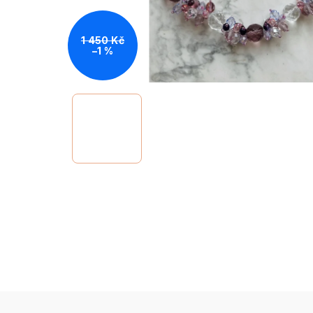
1 450 Kč
–1 %