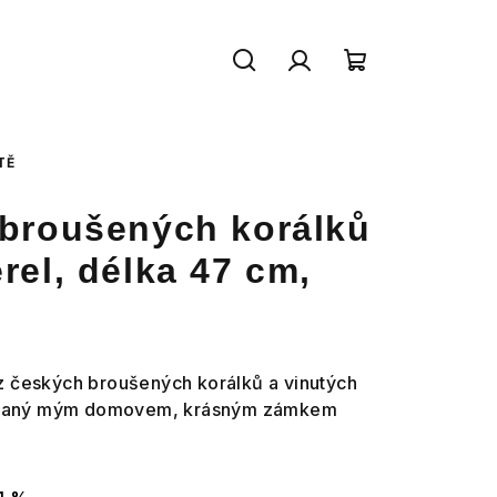
Hledat
Přihlášení
Nákupní
košík
TĚ
 broušených korálků
rel, délka 47 cm,
z českých broušených korálků a vinutých
irovaný mým domovem, krásným zámkem