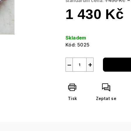
standardní cena:
1 450 Kč
–
1 430 Kč
Měrná
cena:
Skladem
Kód:
5025
−
+
Tisk
Zeptat se