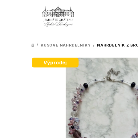
Přejít
na
obsah
/
KUSOVÉ NÁHRDELNÍKY
/
NÁHRDELNÍK Z BR
DOMŮ
Výprodej