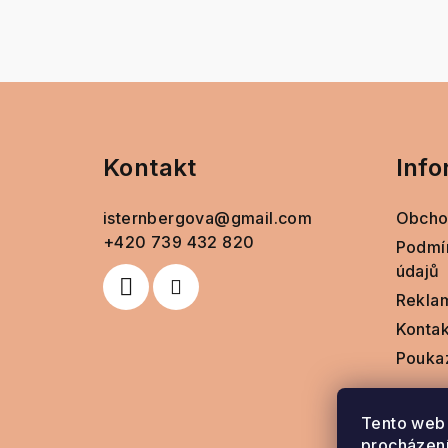
Z
á
Kontakt
Info
p
a
isternbergova
@
gmail.com
Obcho
t
+420 739 432 820
Podmí
údajů
í
Rekla
Kontak
Pouka
Tento web 
procházení