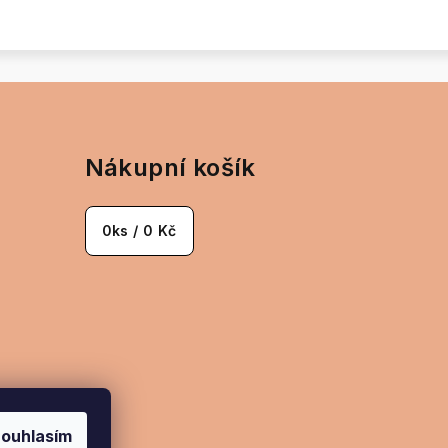
Nákupní košík
0
ks /
0 Kč
ouhlasím