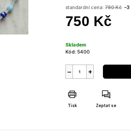
standardní cena:
780 Kč
–3
750 Kč
Měrná
cena:
Skladem
Kód:
5400
−
+
Tisk
Zeptat se