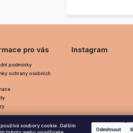
rmace pro vás
Instagram
dní podmínky
nky ochrany osobních
mace
ty
zy
používá soubory cookie. Dalším
Odmítnout
S
m tohoto webu vyjadřujete