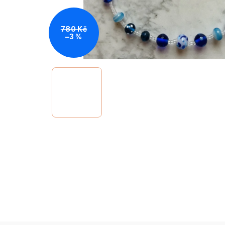
780 Kč
–3 %