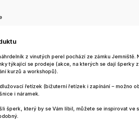
e
oduktu
áhrdelník z vinutých perel pochází ze zámku Jemniště. N
ky týkající se prodeje (akce, na kterých se dají šperky 
ání kurzů a workshopů).
lužovací řetízek (bižuterní řetízek i zapínání – možno o
šnice i náramek.
šli šperk, který by se Vám líbil, můžete se inspirovat v
podobný.