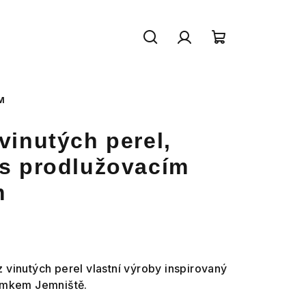
Hledat
Přihlášení
Nákupní
košík
M
vinutých perel,
 s prodlužovacím
m
 vinutých perel vlastní výroby inspirovaný
mkem Jemniště.