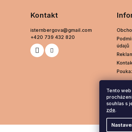
á
Kontakt
Info
p
a
isternbergova
@
gmail.com
Obcho
t
+420 739 432 820
Podmí
údajů
í
Rekla
Kontak
Pouka
Tento web 
procházení
souhlas s j
zde
.
Nastave