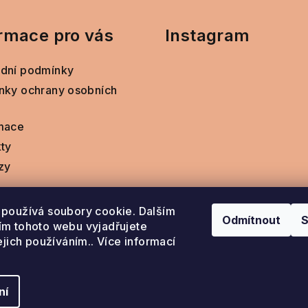
rmace pro vás
Instagram
dní podmínky
nky ochrany osobních
mace
ty
zy
používá soubory cookie. Dalším
Odmítnout
S
m tohoto webu vyjadřujete
ejich používáním.. Více informací
Sledovat na Instag
ní
Copyright 202