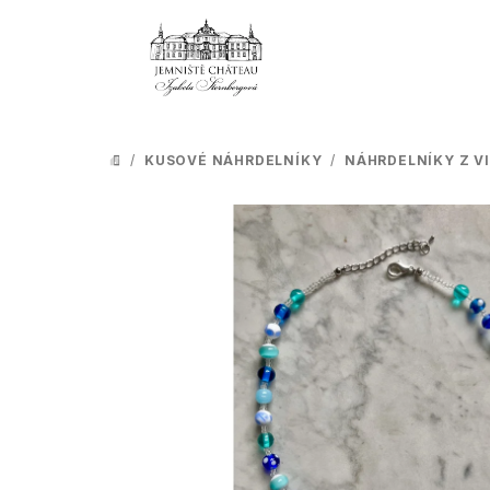
Přejít
na
obsah
/
KUSOVÉ NÁHRDELNÍKY
/
NÁHRDELNÍKY Z V
DOMŮ