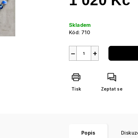
1 020 Kč
Měrná
cena:
Skladem
Kód:
710
−
+
Tisk
Zeptat se
Popis
Diskuz