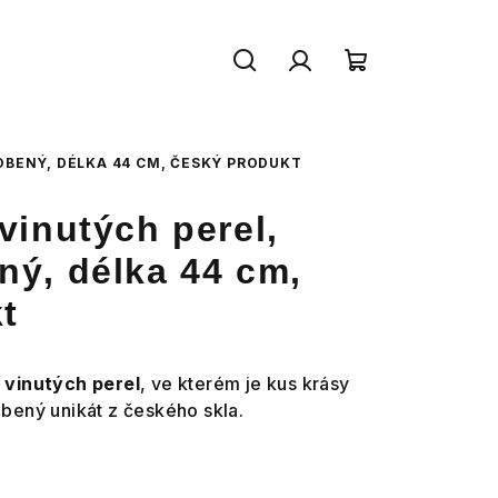
Hledat
Přihlášení
Nákupní
košík
OBENÝ, DÉLKA 44 CM, ČESKÝ PRODUKT
vinutých perel,
ný, délka 44 cm,
t
 vinutých perel
, ve kterém je kus krásy
bený unikát z českého skla.