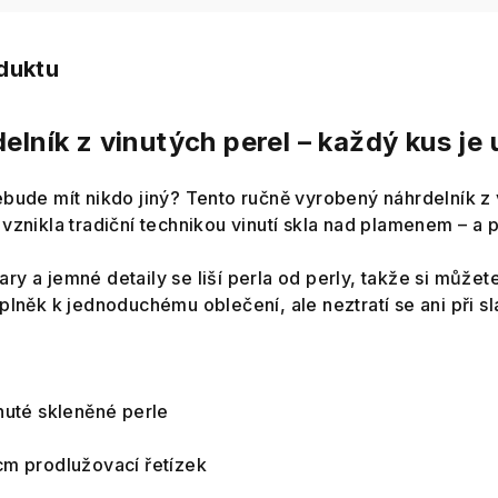
oduktu
delník z vinutých perel – každý kus je 
bude mít nikdo jiný? Tento ručně vyrobený náhrdelník z v
vznikla tradiční technikou vinutí skla nad plamenem – a 
y a jemné detaily se liší perla od perly, takže si můžete 
plněk k jednoduchému oblečení, ale neztratí se ani při sl
nuté skleněné perle
cm prodlužovací řetízek