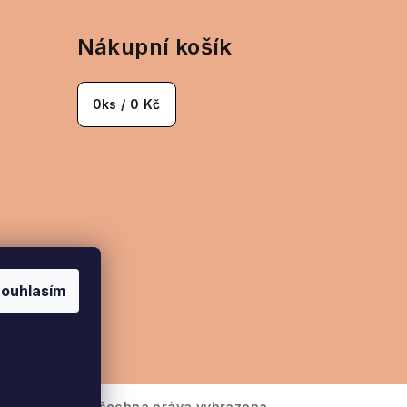
Nákupní košík
0
ks /
0 Kč
ouhlasím
ramu
6
Šperky Bela
. Všechna práva vyhrazena.