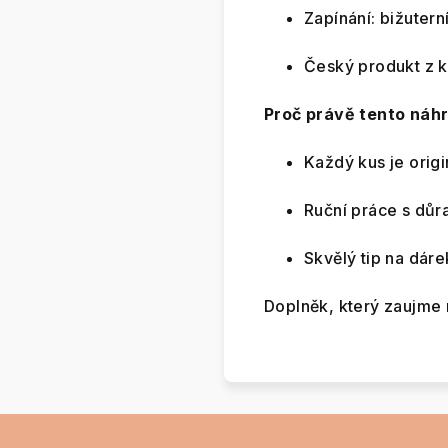
Zapínání: bižutern
Český produkt z 
Proč právě tento náhr
Každý kus je orig
Ruční práce s důr
Skvělý tip na dár
Doplněk, který zaujme n