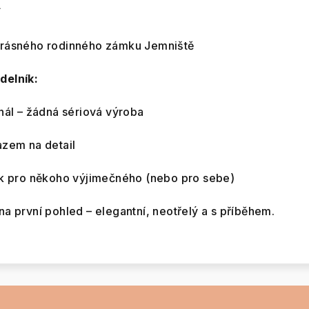
í
krásného rodinného zámku Jemniště
delník:
inál – žádná sériová výroba
azem na detail
ek pro někoho výjimečného (nebo pro sebe)
a první pohled – elegantní, neotřelý a s příběhem.