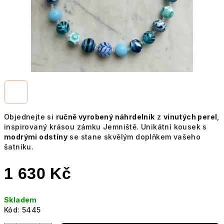
Objednejte si
ručně vyrobený náhrdelník
z
vinutých perel
,
inspirovaný krásou zámku Jemniště. Unikátní kousek s
modrými odstíny
se stane skvělým doplňkem vašeho
šatníku.
1 630 Kč
Měrná
Skladem
cena:
Kód:
5445