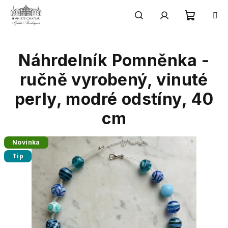
Přejít
na
obsah
Nákupn
Hledat
Přihlášení
Náhrdelník Pomněnka -
košík
ručně vyrobený, vinuté
perly, modré odstíny, 40
cm
Novinka
Tip