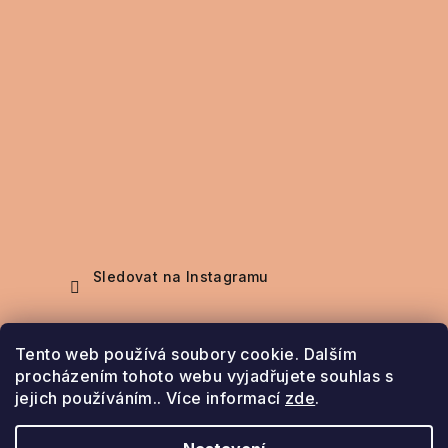
Sledovat na Instagramu
Nákupní košík
Tento web používá soubory cookie. Dalším
procházením tohoto webu vyjadřujete souhlas s
jejich používáním.. Více informací
zde
.
0
ks /
0 Kč