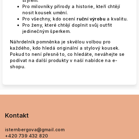
stylem.
Pro milovníky přírody a historie, kteří chtějí
nosit kousek umění.
Pro všechny, kdo ocení
ruční výrobu
a kvalitu.
Pro ženy, které chtějí doplnit svůj outfit
jedinečným šperkem.
Náhrdelník pomněnka je skvělou volbou pro
každého, kdo hledá originální a stylový kousek.
Pokud to není přesně to, co hledáte, neváhejte se
podívat na další produkty v naší nabídce na e-
shopu.
Z
á
p
Kontakt
a
isternbergova
@
gmail.com
t
+420 739 432 820