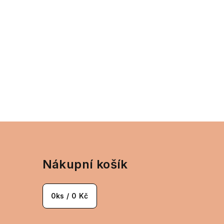
Nákupní košík
0
ks /
0 Kč