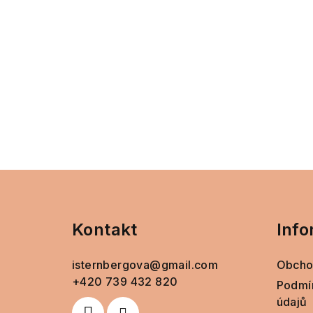
Z
á
Kontakt
Info
p
a
isternbergova
@
gmail.com
Obcho
t
+420 739 432 820
Podmí
údajů