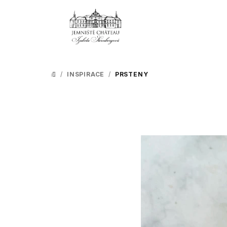
Přejít
na
obsah
/
INSPIRACE
/
PRSTENY
DOMŮ