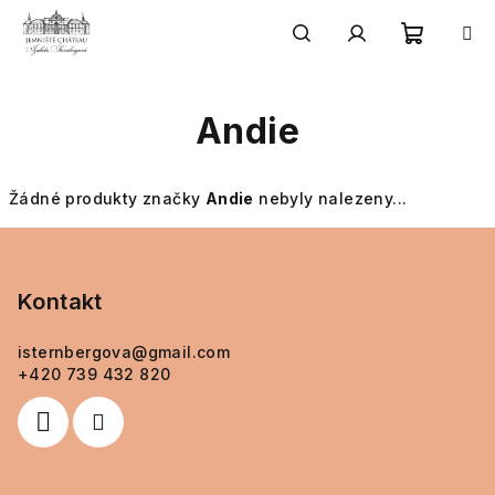
Přejít
na
obsah
Nákupn
Hledat
Přihlášení
Andie
košík
Žádné produkty značky
Andie
nebyly nalezeny...
Z
á
p
Kontakt
a
isternbergova
@
gmail.com
t
+420 739 432 820
í