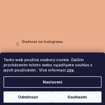
Sledovat na Instagramu
Nákupní košík
Tento web používá soubory cookie. Dalším
procházením tohoto webu vyjadřujete souhlas s
jejich používáním.. Více informací
zde
.
0
ks /
0 Kč
Nastavení
Copyright 2026
Šperky Bela
. Všechna práva
vyhrazena.
Odmítnout
Souhlasím
Vytvořil Shoptet