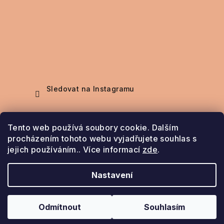
Sledovat na Instagramu
Nákupní košík
Tento web používá soubory cookie. Dalším
procházením tohoto webu vyjadřujete souhlas s
jejich používáním.. Více informací
zde
.
0
ks /
0 Kč
Nastavení
Copyright 2026
Šperky Bela
. Všechna práva
vyhrazena.
Odmítnout
Souhlasím
Vytvořil Shoptet