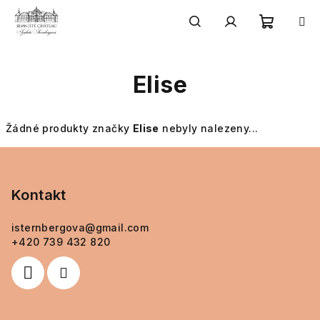
Přejít
na
obsah
Nákupn
Hledat
Přihlášení
Elise
košík
Žádné produkty značky
Elise
nebyly nalezeny...
Z
á
p
Kontakt
a
isternbergova
@
gmail.com
t
+420 739 432 820
í