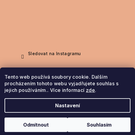
Sledovat na Instagramu
Nákupní košík
Tento web používá soubory cookie. Dalším
procházením tohoto webu vyjadřujete souhlas s
jejich používáním.. Více informací
zde
.
0
ks /
0 Kč
Nastavení
Copyright 2026
Šperky Bela
. Všechna práva
vyhrazena.
Odmítnout
Souhlasím
Vytvořil Shoptet