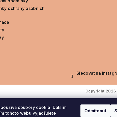
dní podmínky
nky ochrany osobních
mace
ty
zy
Sledovat na Instag
Copyright 202
používá soubory cookie. Dalším
Odmítnout
S
m tohoto webu vyjadřujete