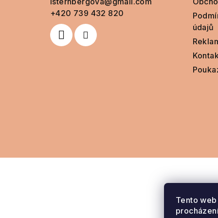
isternbergova
@
gmail.com
Obcho
t
+420 739 432 820
Podmí
údajů
í
Rekla
Kontak
Pouka
Tento web 
procházení