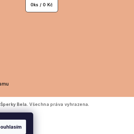
0
ks /
0 Kč
ramu
6
Šperky Bela
. Všechna práva vyhrazena.
ouhlasím