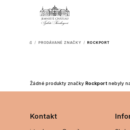
Přejít
na
obsah
/
PRODÁVANÉ ZNAČKY
/
ROCKPORT
DOMŮ
Žádné produkty značky
Rockport
nebyly na
Z
á
Kontakt
Info
p
a